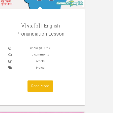
[v] vs. [b] | English
Pronunciation Lesson
enero 30, 2017
0 comments
Article
Inglés
Read More