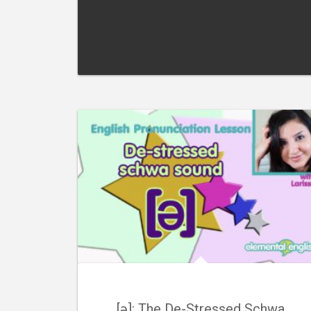
[ə]: The De-Stressed Schwa