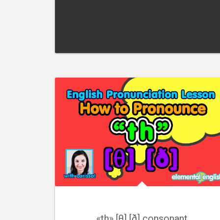
«th» [θ] [ð] consonant