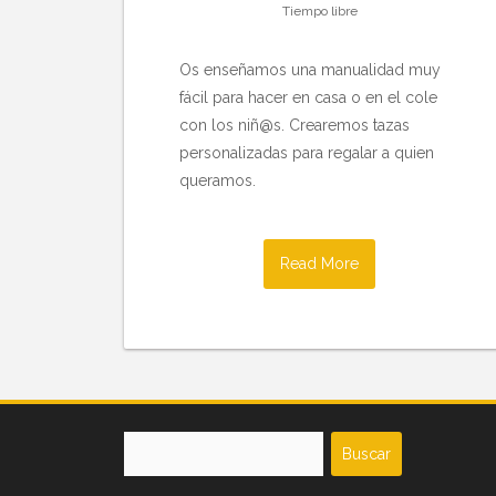
Tiempo libre
Os enseñamos una manualidad muy
fácil para hacer en casa o en el cole
con los niñ@s. Crearemos tazas
personalizadas para regalar a quien
queramos.
Read More
Buscar: