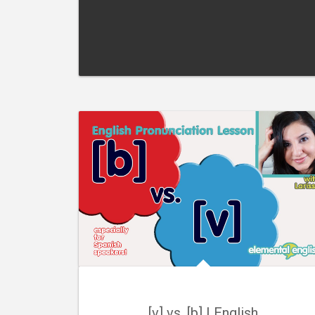
[v] vs. [b] | English